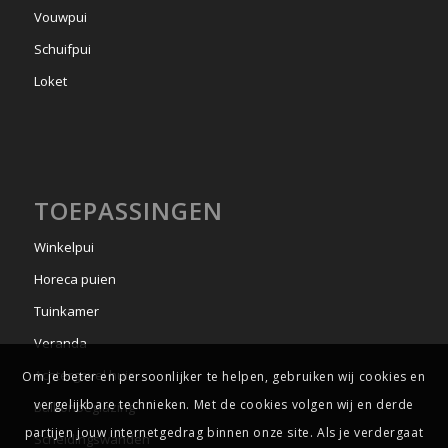
Vouwpui
Schuifpui
Loket
TOEPASSINGEN
Winkelpui
Horeca puien
Tuinkamer
Veranda
Achtergevel huis
Om je beter en persoonlijker te helpen, gebruiken wij cookies en
vergelijkbare technieken. Met de cookies volgen wij en derde
Balkonbeglazing
partijen jouw internetgedrag binnen onze site. Als je verdergaat
Scheidingswanden